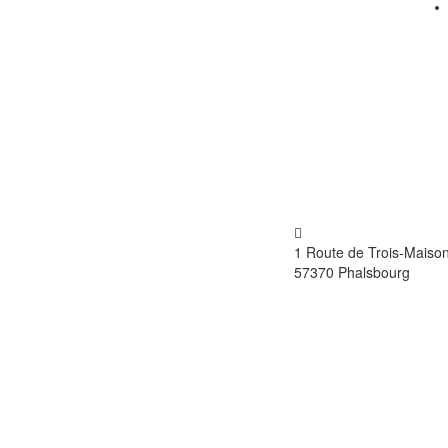
RACHAT ET VENTE DE VÉHICULES
1 Route de Trois-Maiso
MULTIMARQUE NEUF ET OCCASION
57370 Phalsbourg