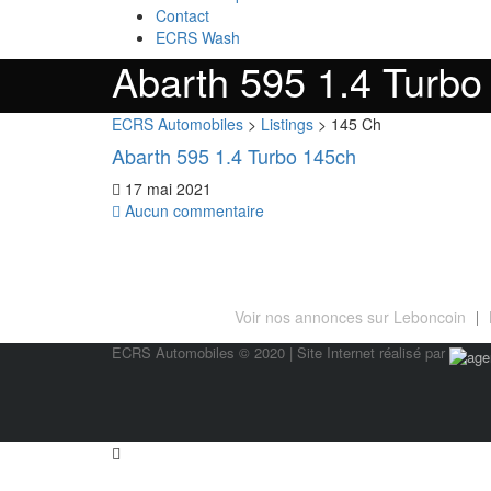
Contact
ECRS Wash
Abarth 595 1.4 Turbo
ECRS Automobiles
>
Listings
>
145 Ch
Abarth 595 1.4 Turbo 145ch
17 mai 2021
Aucun commentaire
RACHAT ET VENTE DE VEHICULES MULTI
Voir nos annonces sur Leboncoin
ECRS Automobiles © 2020 | Site Internet réalisé par