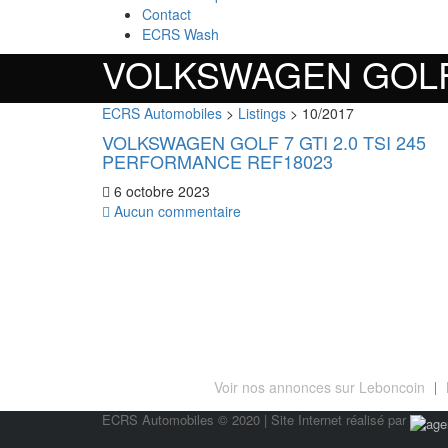
Contact
ECRS Wash
VOLKSWAGEN GOLF 
ECRS Automobiles
>
Listings
>
10/2017
VOLKSWAGEN GOLF 7 GTI 2.0 TSI 245
PERFORMANCE REF18023
6 octobre 2023
Aucun commentaire
RACHAT ET VENTE DE VEHICULES MULTI
Voir nos annonces sur Leboncoin
ECRS Automobiles © 2020 | Site Internet réalisé par