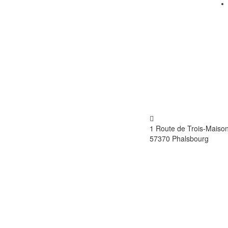
RACHAT ET VENTE DE VÉHICULES
1 Route de Trois-Maiso
MULTIMARQUE NEUF ET OCCASION
57370 Phalsbourg