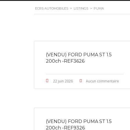
ECRS AUTOMOBILES
>
LISTINGS
>
PUMA
(VENDU) FORD PUMA ST 1.5
200ch -REF3626
22 juin 2026
Aucun commentaire
(VENDU) FORD PUMA ST 1.5
200ch -REF9326