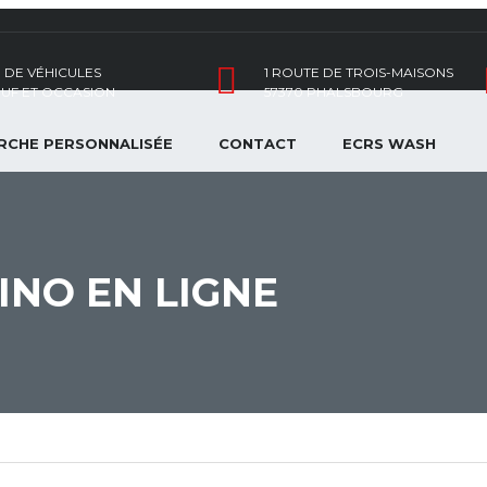
DU LUNDI AU SAMEDI DE 8H00 À 20H00
 DE VÉHICULES
1 ROUTE DE TROIS-MAISONS
UF ET OCCASION
57370 PHALSBOURG
RCHE PERSONNALISÉE
CONTACT
ECRS WASH
INO EN LIGNE