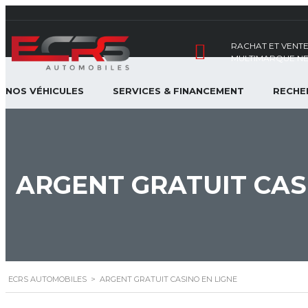
RACHAT ET VENTE
MULTIMARQUE NE
NOS VÉHICULES
SERVICES & FINANCEMENT
RECHE
ARGENT GRATUIT CAS
ECRS AUTOMOBILES
>
ARGENT GRATUIT CASINO EN LIGNE