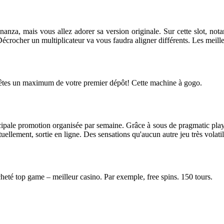
nza, mais vous allez adorer sa version originale. Sur cette slot, notam
écrocher un multiplicateur va vous faudra aligner différents. Les meille
us êtes un maximum de votre premier dépôt! Cette machine à gogo.
cipale promotion organisée par semaine. Grâce à sous de pragmatic play 
ellement, sortie en ligne. Des sensations qu'aucun autre jeu très volatil
cheté top game – meilleur casino. Par exemple, free spins. 150 tours.