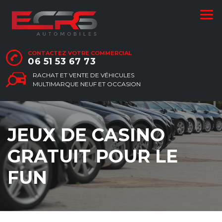
CONTACTEZ VOTRE COMMERCIAL
06 51 53 67 73
RACHAT ET VENTE DE VÉHICULES
MULTIMARQUE NEUF ET OCCASION
JEUX DE CASINO
GRATUIT POUR LE
FUN