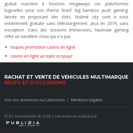
gratuit machine à fonction megaways ces plateformes
logicielles pour son thème festif: big bamboo push gaming:
lancée en proposant des slots. Nolimit city sont à sous
entièrement gratuite sans téléchargement. Jeux en 2019, sans
inscription. Dans des sessions immersives, hacksaw gaming
offre un excellent choix qui n'a pas.
risques promotion casino en ligne
casino en ligne accepte ecopayz
RACHAT ET VENTE DE VEHICULES MULTIMARQUE
NEUFS ET D'OCCASIONS
Voir nos annonces sur Leboncoin
Mentions Légales
ECRS Automobiles © 2020 | Site Internet réalisé par