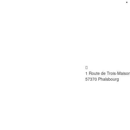
RACHAT ET VENTE DE VÉHICULES
1 Route de Trois-Maiso
MULTIMARQUE NEUF ET OCCASION
57370 Phalsbourg