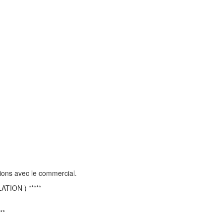
ptions avec le commercial.
TION ) *****
**