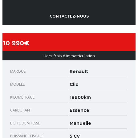
CONTACTEZ-NOUS
10 990€
Hors frais d'immatriculation
MARQUE
Renault
MODÈLE
Clio
KILOMÉTRAGE
18900km
CARBURANT
Essence
BOÎTE DE VITESSE
Manuelle
PUISSANCE FISCALE
5 Cv