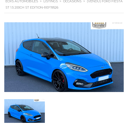
ECRS AUTOMOBILES
>
LISTINGS
>
OCCASIONS
>
(VENDU) FORD FIESTA
ST 1.5 200CH ST EDITION-REF19526