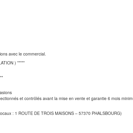
ptions avec le commercial.
TION ) *****
**
casions
ectionnés et contrôlés avant la mise en vente et garantie 6 mois mini
s nos locaux : 1 ROUTE DE TROIS MAISONS – 57370 PHALSBOURG)