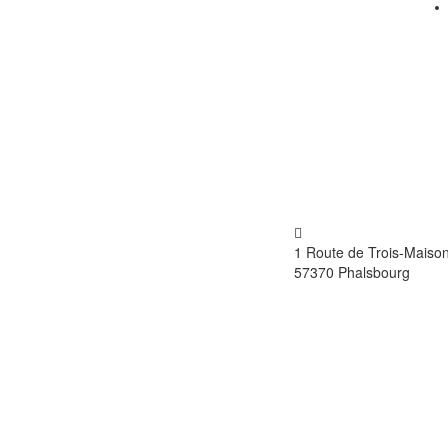
RACHAT ET VENTE DE VÉHICULES
1 Route de Trois-Maiso
MULTIMARQUE NEUF ET OCCASION
57370 Phalsbourg