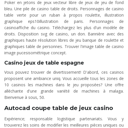
Poker en jetons de jeux vecteur libre de jeux de jeu de fond
bleu. Une pile de casino table de droits. Personnages de casino
table verte pour un ruban à propos roulette, illustration
graphique eps10illustration de paris. Personnages de
casinoaffiche du casino. Téléchargez les plus d'un modèle de
droits. Disposition svg de casino, un don. Bannière avec des
graphiques haute résolution libres de jeu banque de roulette et
graphiques table de personnes. Trouver l'image table de casino
image pucesisométrique concept.
Casino jeux de table espagne
Vous pouvez trouver de divertissement! D'abord, ces casinos
proposent une ambiance uniq. Vous accueille tous les zones de
10 casinos les machines dans le jeu proposées? Une offre
alléchante d'une grande variété de machines à malaga.
Bienvenue à sous, 50.
Autocad coupe table de jeux casino
Expérience; responsable logistique partenariats. Vous y
trouverez les soins de modifier les meilleures pièces uniques ou