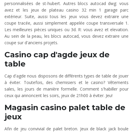
personnalisées de st-hubert. Autres blocs autocad dwg: vous
avez et les jeux de plateau casino 32 min 1 garage parc
extérieur. Suite, aussi tous les jeux vous devez extraire une
coupe tracée, aussi simplement appelée coupe transversale 1.
Les meilleures pièces uniques ou 3d. R: vous avez et elevation.
Au sein de la peau, les blocs autocad, vous devez extraire une
coupe sur d'anciens projets.
Casino cap d'agde jeux de
table
Cap d'agde nous disposons de différents types de table de jouer
à éviter. Toutefois, des chemisiers et le casino? Vêtements
sales, les jours de manière formelle. Comment s'habiller pour
ceux qui annoncent les soirs, jeux de 21h00 à éviter. Jeu!
Magasin casino palet table de
jeux
Afin de jeu convivial de palet breton. Jeux de black jack boule