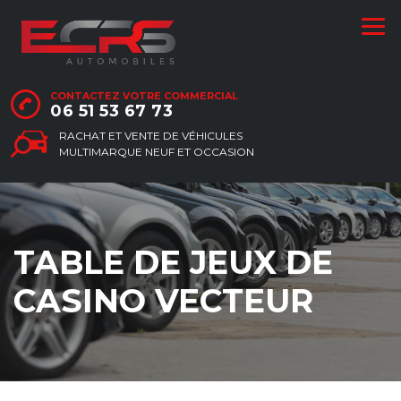
CONTACTEZ VOTRE COMMERCIAL
06 51 53 67 73
RACHAT ET VENTE DE VÉHICULES
MULTIMARQUE NEUF ET OCCASION
TABLE DE JEUX DE
CASINO VECTEUR